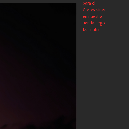
para el
Coronavirus
en nuestra
tienda Lego
Malinalco