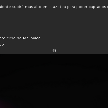
uiente subiré más alto en la azotea para poder captarlos 
re cielo de Malinalco.
lco
