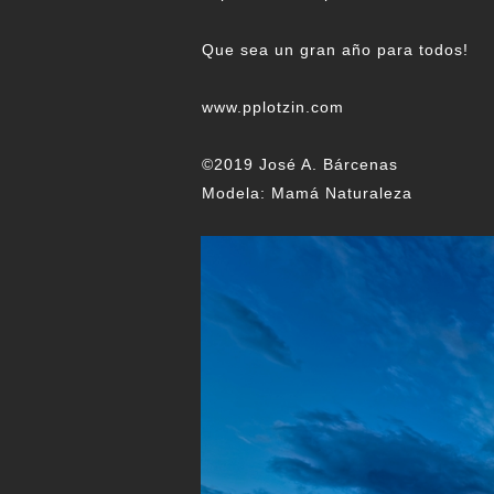
Que sea un gran año para todos!
www.pplotzin.com
©2019 José A. Bárcenas
Modela: Mamá Naturaleza