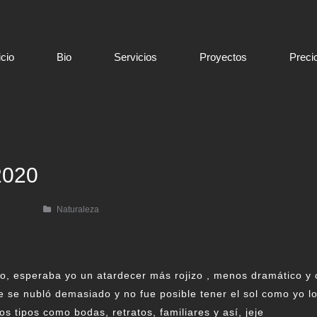
icio
Bio
Servicios
Proyectos
Preci
2020
Naturaleza
to, esperaba yo un atardecer más rojizo , menos dramático y 
e se nubló demasiado y no fue posible tener el sol como yo l
s tipos como bodas, retratos, familiares y así, jeje